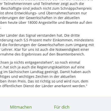
er Teilnehmerinnen und Teilnehmer zeigt auch die
rte Beschäftigte sind jedoch nicht zum Schnäppchenpreis
ist ohne Entwicklungs- und Übernahmechancen nur
orderungen der Gewerkschaften in der aktuellen
haben heute über 18000 Angestellte und Beamte auf den
.
 der Länder das Signal verstanden hat. Die dritte
Forderung nach 5,5 Prozent mehr Einkommen, mindestens
 sind die Forderungen der Gewerkschaften zum Umgang mit
ehrer. Klar für uns ist auch die Notwendigkeit einer
bernahme des Ergebnisses auf den Beamtenbereich.
chsen ja nichts entgegenstehen“, so noch einmal
 hat sich ja auch die Regierungskoalition auf eine
 im Sächsischen Landtag geeinigt. Damit haben auch
tiges und wichtiges Zeichen in der aktuellen
en ihren Preis. Das ist richtig so und wird nun, dem
n öffentlichen Dienst der Länder anerkannt werden.“
Mitmachen
Für dich