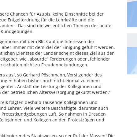
sere Chancen für Azubis, keine Einschnitte bei der
eue Entgeltordnung für die Lehrkräfte und die
eamten – Das sind die wesentlichen Themen der heute
d Kundgebungen.
ugenhöhe, mit dem Blick auf die Interessen der
m aber immer mit dem Ziel der Einigung geführt werden.
lichen Dienstes der Länder scheint dieses Ziel aus den
eitgeber, wie „absurde“ Forderungen oder „fehlender
werkschaften nicht zu Freudenbekundungen.
ers aus“, so Gerhard Pöschmann, Vorsitzender des
ungen haben bisher noch nicht einmal zu einem
enteil. Anstatt die Leistung der Kolleginnen und
 der betrieblichen Altersversorgung gekürzt werden.“
eik folgten deshalb Tausende Kolleginnen und
nd Lehrer. Viele weitere Beschäftigte, darunter auch
n Protestkundgebungen Luft. So nahmen in Dresden
 Kolleginnen und Kollegen an den Protestzügen und
funktionierendes Staatswesen, so der Ruf der Massen! Die