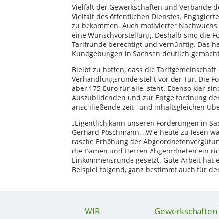
Vielfalt der Gewerkschaften und Verbände d
Vielfalt des öffentlichen Dienstes. Engagie
zu bekommen. Auch motivierter Nachwuchs 
eine Wunschvorstellung. Deshalb sind die F
Tarifrunde berechtigt und vernünftig. Das 
Kundgebungen in Sachsen deutlich gemacht
Bleibt zu hoffen, dass die Tarifgemeinschaft
Verhandlungsrunde steht vor der Tür. Die 
aber 175 Euro für alle, steht. Ebenso klar
Auszubildenden und zur Entgeltordnung der L
anschließende zeit– und inhaltsgleichen Ü
„Eigentlich kann unseren Forderungen in Sa
Gerhard Pöschmann. „Wie heute zu lesen war,
rasche Erhöhung der Abgeordnetenvergütung
die Damen und Herren Abgeordneten ein rich
Einkommensrunde gesetzt. Gute Arbeit hat eb
Beispiel folgend, ganz bestimmt auch für de
WIR
Gewerkschaften