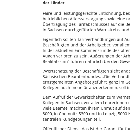
der Länder
Faire und leistungsgerechte Entlohnung, bes
betrieblichen Altersversorgung sowie eine n
Übertragung des Tarifabschlusses auf die B
in Sachsen durchgeführten Warnstreiks un
Eigentlich sollten Tarifverhandlungen auf A
Beschäftigten und der Arbeitgeber, vor alle
In der aktuellen Einkommensrunde des öffent
Augen verloren zu sein. Äußerungen der Arb
Realitätssinn“ führen natürlich bei den Ge
„Wertschätzung der Beschäftigten sieht and
Sächsischen Beamtenbundes. „Die Verhandl
ernstgemeinten Angebot geführt, ganz im Geg
Kollegen auch monetär anzuerkennen, soll in
Dem Aufruf der Gewerkschaften zum Warnstr
Kollegen in Sachsen, vor allem Lehrerinnen u
viele Beamte, machten ihrem Unmut auf de
8000, in Chemnitz 5300 und in Leipzig 5000
zentralen Kundgebungen teil.
Öffentlicher Dienst, das ist der Garant für 