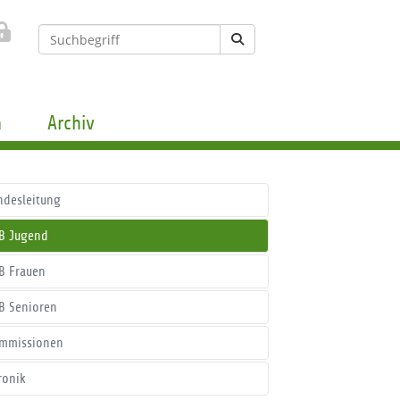
n
Archiv
ndesleitung
B Jugend
B Frauen
B Senioren
mmissionen
ronik