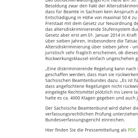
Besoldung zwar den Fakt der Altersdiskrimi
dass für Beamte in Sachsen kein Anspruch au
Entschädigung in Höhe von maximal 50 € zu 
Freistaat mit dem Gesetz zur Neuordnung d
das altersdiskriminierende Stufensystem du
Gesetz aber erst am 01. Januar 2014 in Kraft
über sieben Jahren. Insbesondere die Tatsac
Altersdiskriminierung über sieben Jahre - uns
juristisch sehr fraglich erscheinen, ob diese
Rückwirkungsklausel einfach ungeschehen 
„Eine diskriminierende Regelung kann nach
geschaffen werden, dass man sie rückwirkend
Sächsischen Beamtenbundes dazu. „Es ist fü
dass angefochtene Regelungen nicht rückw
eingelegte Rechtsmittel plötzlich ins Leere 
hatte es ca. 4000 Klagen gegeben und auch j
Der Sächsische Beamtenbund wird daher die
verfassungsrechtlichen Prüfung unterzieh
Bundesverfassungsgericht einreichen.
Hier finden Sie die Pressemitteilung als
PDF
.