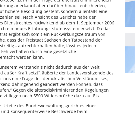
nierung anerkannt aber darüber hinaus entschieden,
f höhere Besoldung besteht, sondern allenfalls eine
zahlen sei. Nach Ansicht des Gerichts habe der
es Dienstrechtes rückwirkend ab dem 1. September 2006
rch ein neues Erfahrungs-stufensystem ersetzt. Da das
 trat ergibt sich somit ein Rückwirkungszeitraum von
he, dass der Freistaat Sachsen den Tatbestand der
treitig - aufrechterhalten hatte, lässt es jedoch
s Fehlverhalten durch eine gesetzliche
gemacht werden kann.
 unserem Verständnis nicht dadurch aus der Welt
 außer Kraft setzt“, äußerte der Landesvorsitzende des
r uns eine Frage des demokratischen Verständnisses,
irkend dahingehend geändert werden können, dass
laufen.“ Gegen die altersdiskriminierenden Regelungen
etzt liegen noch 5500 Widersprüche dazu auf Eis.
 Urteile des Bundesverwaltungsgerichtes einer
en und konsequenterweise Beschwerde beim