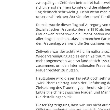
zwiespältigen Gefühlen betrachtet habe, wei
richtig ernst nehmen konnte und die obligat
Tag dennoch sehr wichtig. Denn wenn man hi
unsere zahlreichen „Vorkämpferinnen“ für d
Damals wurde dieser Tag auf Anregung von Cl
Sozialistischen Frauenkonferenz 1910 als be
Frauenwahlrecht sowie die Emanzipation von
allerdings einsehen, „dass in manchen Part
den Frauentag, während die Genossinnen vom
Zeitweise war der achte März im nationalsoz
Wiedervereinigung gab es einen Zeitraum, w
mehr angemessen war. So fanden sich 1993 
zusammen, um den Internationalen Frauentag
Frauenrechten zu nutzen.
Heutzutage wird dieser Tag jetzt doch sehr un
„wirklicher“ Feiertag. Nach der Einführung 
Zielsetzung des Frauentages – heute kämpfe
Entgeltgleichheit zwischen Frauen und Männ
Gleichstellungspolitik.
Dieser Tag zeigt uns, dass wir uns nicht au
Stillstand bedeutet hier automatisch Rücksch