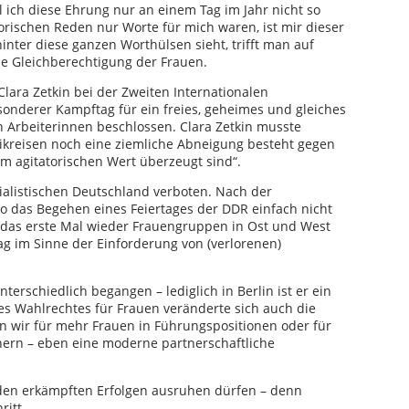
l ich diese Ehrung nur an einem Tag im Jahr nicht so
orischen Reden nur Worte für mich waren, ist mir dieser
nter diese ganzen Worthülsen sieht, trifft man auf
ie Gleichberechtigung der Frauen.
ara Zetkin bei der Zweiten Internationalen
sonderer Kampftag für ein freies, geheimes und gleiches
 Arbeiterinnen beschlossen. Clara Zetkin musste
eikreisen noch eine ziemliche Abneigung besteht gegen
 agitatorischen Wert überzeugt sind“.
ialistischen Deutschland verboten. Nach der
o das Begehen eines Feiertages der DDR einfach nicht
das erste Mal wieder Frauengruppen in Ost und West
 im Sinne der Einforderung von (verlorenen)
terschiedlich begangen – lediglich in Berlin ist er ein
des Wahlrechtes für Frauen veränderte sich auch die
n wir für mehr Frauen in Führungspositionen oder für
ern – eben eine moderne partnerschaftliche
f den erkämpften Erfolgen ausruhen dürfen – denn
ritt.