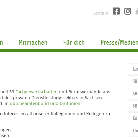
Kontakt
n
Mitmachen
Für dich
Presse/Medie
La
SB
tuell 39
Fachgewerkschaften
und Berufsverbände aus
SB
d des privaten Dienstleistungssektors in Sachsen.
ed im
dbb beamtenbund und tarifunion
.
SB
n Interessen all unserer Kolleginnen und Kollegen zu
Ko
ungen
Ch
chsen