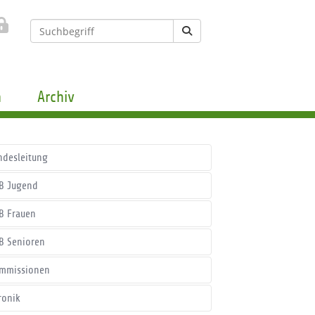
n
Archiv
ndesleitung
B Jugend
B Frauen
B Senioren
mmissionen
ronik