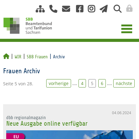
WIR
SBB Frauen
Archiv
Frauen Archiv
vorherige
....
4
5
6
....
nächste
Seite 5 von 28.
04.06.2024
dbb regionalmagazin
Neue Ausgabe online verfügbar