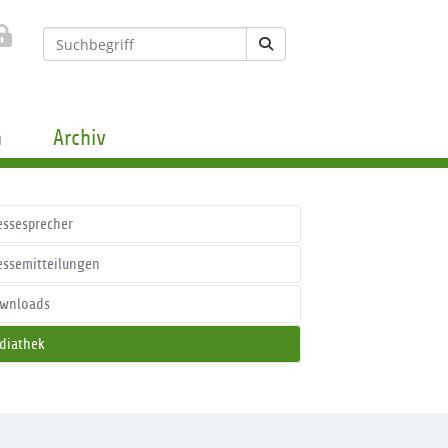
n
Archiv
essesprecher
essemitteilungen
wnloads
diathek