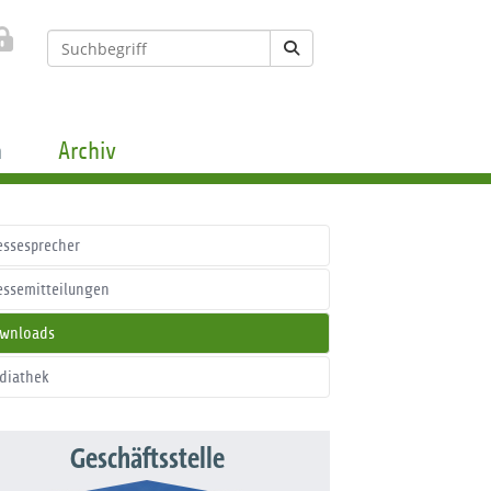
n
Archiv
essesprecher
essemitteilungen
wnloads
diathek
Geschäftsstelle