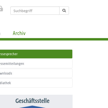
n
Archiv
essesprecher
essemitteilungen
wnloads
diathek
Geschäftsstelle