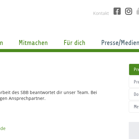
Kontakt
n
Mitmachen
Für dich
Presse/Medie
Pr
Pr
rbeit des SBB beantwortet dir unser Team. Bei
Do
tigen Ansprechpartner.
Me
.de