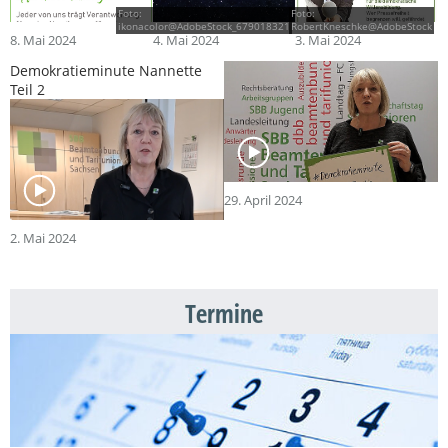
Foto:
Foto:
ikonacolor@AdobeStock_679018321
RobertKneschke@AdobeStock
8. Mai 2024
4. Mai 2024
3. Mai 2024
Demokratieminute Nannette
Teil 2
29. April 2024
2. Mai 2024
Termine