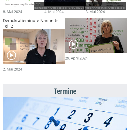
Foto:
Foto:
ikonacolor@AdobeStock_679018321
RobertKneschke@AdobeStock
8. Mai 2024
4. Mai 2024
3. Mai 2024
Demokratieminute Nannette
Teil 2
29. April 2024
2. Mai 2024
Termine