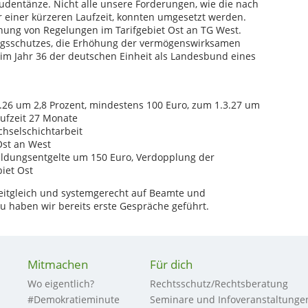
udentänze. Nicht alle unsere Forderungen, wie die nach
 einer kürzeren Laufzeit, konnten umgesetzt werden.
chung von Regelungen im Tarifgebiet Ost an TG West.
gsschutzes, die Erhöhung der vermögenswirksamen
 im Jahr 36 der deutschen Einheit als Landesbund eines
26 um 2,8 Prozent, mindestens 100 Euro, zum 1.3.27 um
aufzeit 27 Monate
chselschichtarbeit
st an West
ildungsentgelte um 150 Euro, Verdopplung der
iet Ost
, zeitgleich und systemgerecht auf Beamte und
 haben wir bereits erste Gespräche geführt.
Mitmachen
Für dich
Wo eigentlich?
Rechtsschutz/Rechtsberatung
#Demokratieminute
Seminare und Infoveranstaltunge