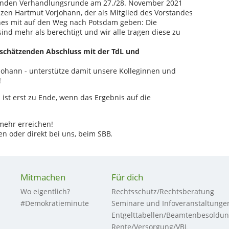
ßenden Verhandlungsrunde am 27./28. November 2021
zen Hartmut Vorjohann, der als Mitglied des Vorstandes
ines mit auf den Weg nach Potsdam geben: Die
nd mehr als berechtigt und wir alle tragen diese zu
tschätzenden Abschluss mit der TdL und
johann - unterstütze damit unsere Kolleginnen und
!
st erst zu Ende, wenn das Ergebnis auf die
mehr erreichen!
n oder direkt bei uns, beim SBB.
Mitmachen
Für dich
Wo eigentlich?
Rechtsschutz/Rechtsberatung
#Demokratieminute
Seminare und Infoveranstaltunge
Entgelttabellen/Beamtenbesoldu
Rente/Versorgung/VBL