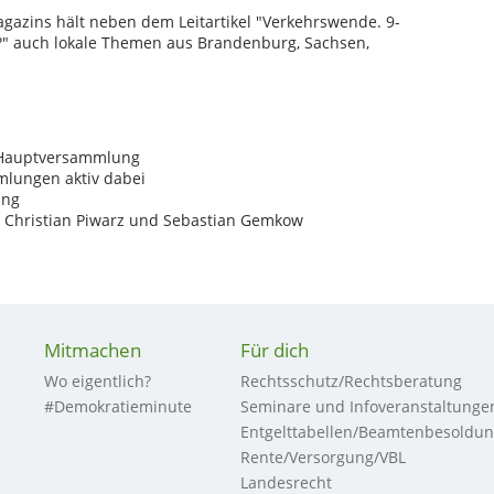
azins hält neben dem Leitartikel "Verkehrswende. 9-
r?" auch lokale Themen aus Brandenburg, Sachsen,
r Hauptversammlung
mlungen aktiv dabei
lung
n Christian Piwarz und Sebastian Gemkow
Mitmachen
Für dich
Wo eigentlich?
Rechtsschutz/Rechtsberatung
#Demokratieminute
Seminare und Infoveranstaltunge
Entgelttabellen/Beamtenbesoldu
Rente/Versorgung/VBL
Landesrecht