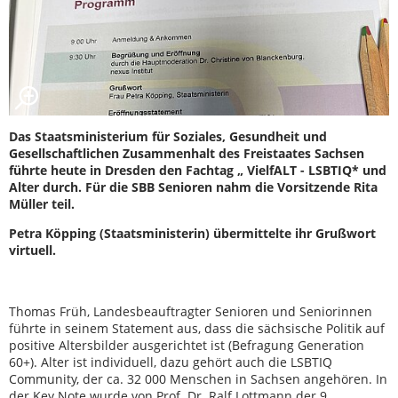
Das Staatsministerium für Soziales, Gesundheit und
Gesellschaftlichen Zusammenhalt des Freistaates Sachsen
führte heute in Dresden den Fachtag „ VielfALT - LSBTIQ* und
Alter durch. Für die SBB Senioren nahm die Vorsitzende Rita
Müller teil.
Petra Köpping (Staatsministerin) übermittelte ihr Grußwort
virtuell.
Thomas Früh, Landesbeauftragter Senioren und Seniorinnen
führte in seinem Statement aus, dass die sächsische Politik auf
positive Altersbilder ausgerichtet ist (Befragung Generation
60+). Alter ist individuell, dazu gehört auch die LSBTIQ
Community, der ca. 32 000 Menschen in Sachsen angehören. In
der Key Note wurde von Prof. Dr. Ralf Lottmann der 9.