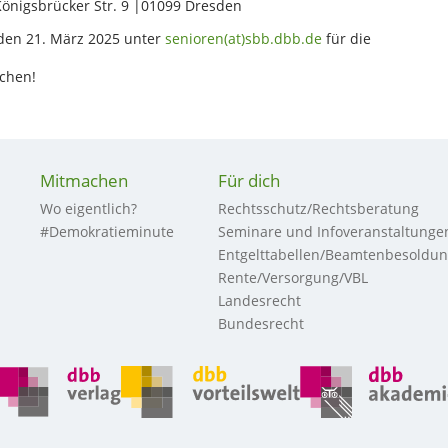
Königsbrücker Str. 9 |01099 Dresden
, den 21. März 2025 unter
senioren(at)sbb.dbb.de
für die
schen!
Mitmachen
Für dich
Wo eigentlich?
Rechtsschutz/Rechtsberatung
#Demokratieminute
Seminare und Infoveranstaltunge
Entgelttabellen/Beamtenbesoldu
Rente/Versorgung/VBL
Landesrecht
Bundesrecht