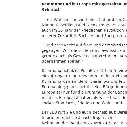
Kommune und in Europa mitzugestalten un
Gebrauch!
"Freie Wahlen sind ein hohes Gut und ein Ga
Nannette Seidler, Landesvorsitzende des SB
auch im 30. Jahr der Friedlichen Revolution
unserer Zukunft in Sachsen und Europa zu
"Für dieses Recht auf freie und demokratis
gegangen. Wir alle sollten uns bewusst sein,
gerade auch als Gewerkschafter*innen - Ve
übernehmen sollten."
Kommunalpolitik ist Politik vor Ort, in "mein
einzubringen kann releativ zeitnahe und ko
Kommunalwahlen identifizieren wir uns leich
Europa hingegen scheint vielen Bürgerinnen
Europa sei nur für die Krümmung der Banan
nicht so. Europa ist näher, als wir oftmals 
soziale Standards, Frieden und Wohlstand.
Der SBB ruft Sie und euch deshalb auf: Berei
informiert euch, lest nach, fragt nach!
Nehmt an der Wahl am 26. Mai 2019 teil! Be