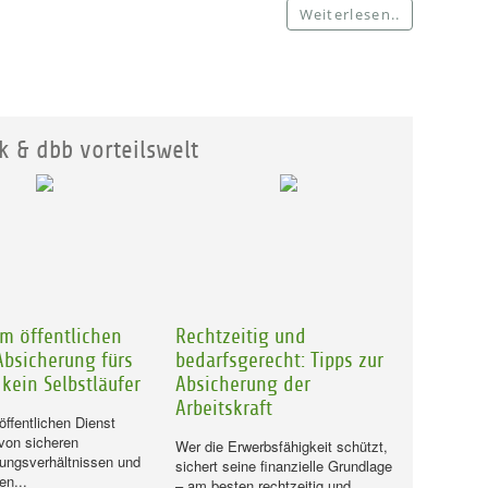
Weiterlesen..
k & dbb vorteilswelt
im öffentlichen
Rechtzeitig und
Absicherung fürs
bedarfsgerecht: Tipps zur
t kein Selbstläufer
Absicherung der
Arbeitskraft
öffentlichen Dienst
 von sicheren
Wer die Erwerbsfähigkeit schützt,
ungsverhältnissen und
sichert seine finanzielle Grundlage
en...
– am besten rechtzeitig und...