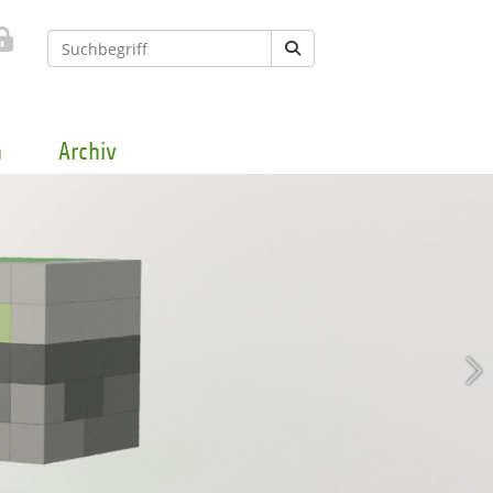
n
Archiv
n die SBB-Familie: Jet