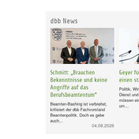
dbb News
Schmitt: „Brauchen
Geyer fo
Bekenntnisse und keine
einen st
Angriffe auf das
Politik, Wir
Dienst un
Berufsbeamtentum“
müssen ei
Beamten-Bashing ist verbreitet,
um…
kritisiert der dbb Fachvorstand
Beamtenpolitik. Doch es gebe
auch…
04.08.2026