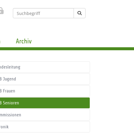
n
Archiv
ndesleitung
B Jugend
B Frauen
B Senioren
mmissionen
ronik