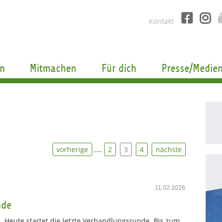
Kontakt
n
Mitmachen
Für dich
Presse/Medie
vorherige
....
2
3
4
nächste
11.02.2026
nde
Heute startet die letzte Verhandlungsrunde. Bis zum