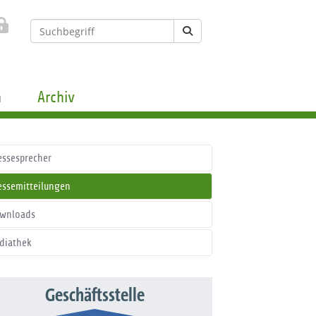
n
Archiv
essesprecher
essemitteilungen
wnloads
diathek
Geschäftsstelle