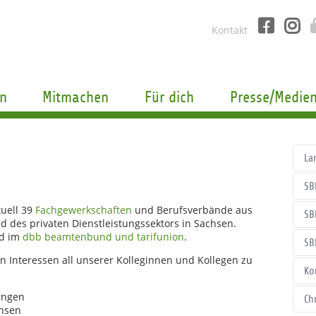
Kontakt
n
Mitmachen
Für dich
Presse/Medie
La
SB
tuell 39
Fachgewerkschaften
und Berufsverbände aus
SB
d des privaten Dienstleistungssektors in Sachsen.
ed im
dbb beamtenbund und tarifunion
.
SB
n Interessen all unserer Kolleginnen und Kollegen zu
Ko
ungen
Ch
chsen