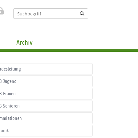
n
Archiv
ndesleitung
B Jugend
B Frauen
B Senioren
mmissionen
ronik