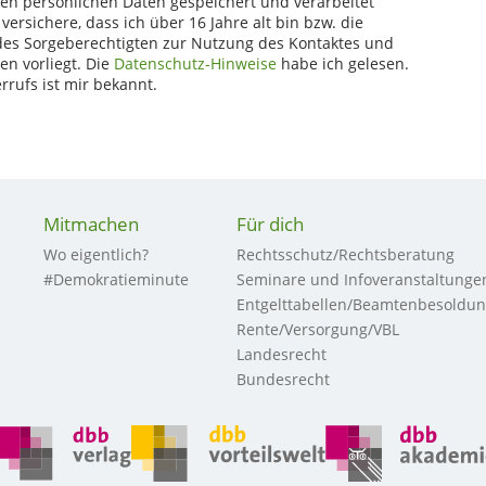
ten persönlichen Daten gespeichert und verarbeitet
versichere, dass ich über 16 Jahre alt bin bzw. die
es Sorgeberechtigten zur Nutzung des Kontaktes und
en vorliegt. Die
Datenschutz-Hinweise
habe ich gelesen.
rrufs ist mir bekannt.
Mitmachen
Für dich
Wo eigentlich?
Rechtsschutz/Rechtsberatung
#Demokratieminute
Seminare und Infoveranstaltunge
Entgelttabellen/Beamtenbesoldu
Rente/Versorgung/VBL
Landesrecht
Bundesrecht