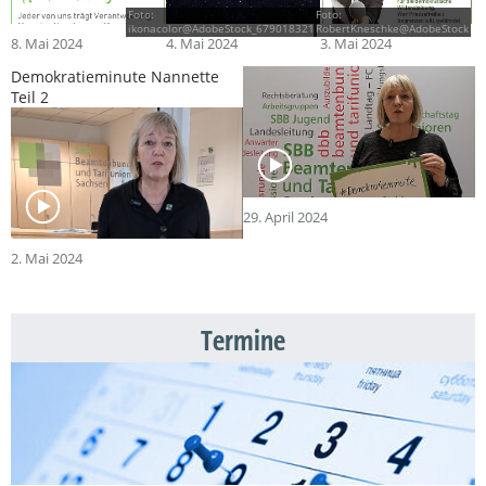
Foto:
Foto:
ikonacolor@AdobeStock_679018321
RobertKneschke@AdobeStock
8. Mai 2024
4. Mai 2024
3. Mai 2024
Demokratieminute Nannette
Teil 2
29. April 2024
2. Mai 2024
Termine