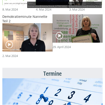
Foto:
Foto:
ikonacolor@AdobeStock_679018321
RobertKneschke@AdobeStock
8. Mai 2024
4. Mai 2024
3. Mai 2024
Demokratieminute Nannette
Teil 2
29. April 2024
2. Mai 2024
Termine