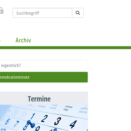
n
Archiv
 eigentlich?
emokratieminute
Termine