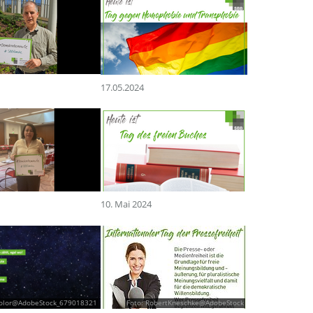
17.05.2024
10. Mai 2024
color@AdobeStock_679018321
Foto: RobertKneschke@AdobeStock