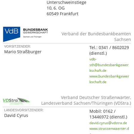
Unterschweinstiege
10, 6. OG
60549 Frankfurt
Verband der Bundesbankbeamten
Sachsen
VORSITZENDER:
Tel.:
0341 / 8602029
Mario Straßburger
(dienstl.)
vdb-
sth@bundesbankgewer
kschaft.de
www.bundesbankgewer
kschaft.de
Verband Deutscher Straßenwärter,
Landesverband Sachsen/Thüringen (VDStra.)
LANDESVORSITZENDER:
Mobil:
0162 /
David Cyrus
13446972
(dienstl.)
david.cyrus@vdstra.de
www.strassenwaerter.d