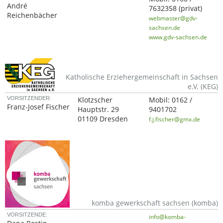
André
7632358
(privat)
Reichenbächer
webmaster@gdv-
sachsen.de
www.gdv-sachsen.de
Katholische Erziehergemeinschaft in Sachsen
e.V. (KEG)
VORSITZENDER:
Klotzscher
Mobil:
0162 /
Franz-Josef Fischer
Hauptstr. 29
9401702
01109 Dresden
f.j.fischer@gmx.de
komba gewerkschaft sachsen (komba)
VORSITZENDE:
info@komba-