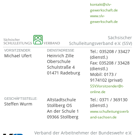
kontakt@slv-
gewerkschaft.de
www.slv-
gewerkschaft.de
Sächsischer
Schulleitungsverband e.V. (SSV)
VORSITZENDER:
DIENSTADRESSE
Tel.:
035208 / 33427
Michael Ufert
Heinrich Zille
(dienstl.)
Oberschule
Fax:
035208 / 33428
Schulstraße 4
(dienstl.)
01471 Radeburg
Mobil:
0173 /
9174102
(privat)
SSV.Vorsitzender@t-
online.de
GESCHÄFTSSTELLE:
Altstadtschule
Tel.:
0371 / 369130
Steffen Wurm
Stollberg OS
(dienstl.)
An der Schule 1
www.schulleitungsverb
09366 Stollberg
and-sachsen.de
Verband der Arbeitnehmer der Bundeswehr e.V.