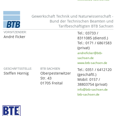
Gewerkschaft Technik und Naturwissenschaft -
Bund der Technischen Beamten und
Tarifbeschäftigten BTB Sachsen
VORSITZENDER:
Tel.:
03733 /
André Ficker
8311085
(dienstl.)
Tel.:
0171 / 6861583
(privat)
andreficker@btb-
sachsen.de
www.btb-sachsen.de
GESCHÄFTSSTELLE:
BTB SACHSEN
Tel.:
0351 / 6412120
Steffen Hornig
Oberpesterwitzer
(geschäftl.)
Str. 43
Mobil:
0157 /
01705 Freital
38803754
(privat)
info@btb-sachsen.de
btb-sachsen.de