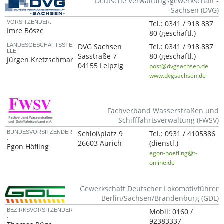
Deutsche Verwaltungsgewerkschaft -
Sachsen (DVG)
VORSITZENDER:
Tel.:
0341 / 918 837
Imre Bösze
80
(geschäftl.)
LANDESGESCHÄFTSSTE
DVG Sachsen
Tel.:
0341 / 918 837
LLE:
Sasstraße 7
80
(geschäftl.)
Jürgen Kretzschmar
04155 Leipzig
post@dvgsachsen.de
www.dvgsachsen.de
Fachverband Wasserstraßen und
Schifffahrtsverwaltung (FWSV)
BUNDESVORSITZENDER
Schloßplatz 9
Tel.:
0931 / 4105386
:
26603 Aurich
(dienstl.)
Egon Höfling
egon-hoefling@t-
online.de
Gewerkschaft Deutscher Lokomotivführer
Berlin/Sachsen/Brandenburg (GDL)
BEZIRKSVORSITZENDER
Mobil:
0160 /
:
92383337