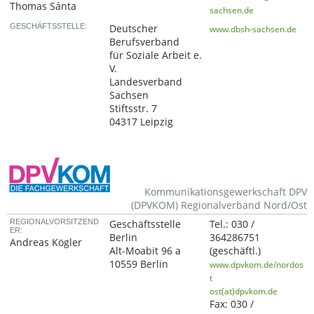
Thomas Sánta
sachsen.de
GESCHÄFTSSTELLE:
Deutscher
www.dbsh-sachsen.de
Berufsverband
für Soziale Arbeit e.
V.
Landesverband
Sachsen
Stiftsstr. 7
04317 Leipzig
Kommunikationsgewerkschaft DPV
(DPVKOM) Regionalverband Nord/Ost
REGIONALVORSITZEND
Geschäftsstelle
Tel.:
030 /
ER:
Berlin
364286751
Andreas Kögler
Alt-Moabit 96 a
(geschäftl.)
10559 Berlin
www.dpvkom.de/nordos
t
ost(at)dpvkom.de
Fax:
030 /