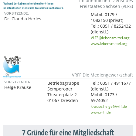
im öffentlichen Dienst des
Freistaates Sachsen (VLFS)
VORSITZENDE:
Mobil:
0179 /
Dr. Claudia Herles
1082150
(privat)
Tel.:
0351 / 8252432
(dienstl.)
VLFS@lebensmittel.org
www.lebensmittel.org
VRFF Die Mediengewerkschaft
VORSITZENDER:
Betriebsgruppe
Tel.:
0351 / 4911677
Helge Krause
Semperoper
(dienstl.)
Theaterplatz 2
Mobil:
0173 /
01067 Dresden
5974052
krause.helge@vrff.de
www.vrff.de
7 Gründe für eine Mitgliedschaft