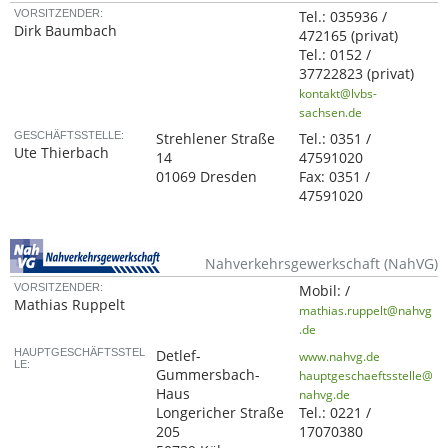
VORSITZENDER:
Tel.:
035936 /
Dirk Baumbach
472165
(privat)
Tel.:
0152 /
37722823
(privat)
kontakt@lvbs-
sachsen.de
GESCHÄFTSSTELLE:
Strehlener Straße
Tel.:
0351 /
Ute Thierbach
14
47591020
01069 Dresden
Fax:
0351 /
47591020
Nahverkehrsgewerkschaft (NahVG)
VORSITZENDER:
Mobil:
/
Mathias Ruppelt
mathias.ruppelt@nahvg
.de
HAUPTGESCHÄFTSSTEL
Detlef-
www.nahvg.de
LE:
Gummersbach-
hauptgeschaeftsstelle@
Haus
nahvg.de
Longericher Straße
Tel.:
0221 /
205
17070380