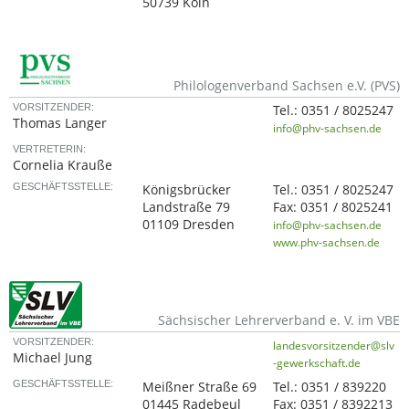
50739 Köln
Philologenverband Sachsen e.V. (PVS)
VORSITZENDER:
Tel.:
0351 / 8025247
Thomas Langer
info@phv-sachsen.de
VERTRETERIN:
Cornelia Krauße
GESCHÄFTSSTELLE:
Königsbrücker
Tel.:
0351 / 8025247
Landstraße 79
Fax:
0351 / 8025241
01109 Dresden
info@phv-sachsen.de
www.phv-sachsen.de
Sächsischer Lehrerverband e. V. im VBE
VORSITZENDER:
landesvorsitzender@slv
Michael Jung
-gewerkschaft.de
GESCHÄFTSSTELLE:
Meißner Straße 69
Tel.:
0351 / 839220
01445 Radebeul
Fax:
0351 / 8392213