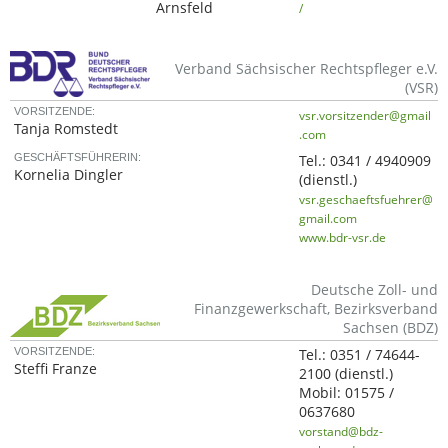
Arnsfeld
/
Verband Sächsischer Rechtspfleger e.V.
(VSR)
VORSITZENDE:
vsr.vorsitzender@gmail
Tanja Romstedt
.com
GESCHÄFTSFÜHRERIN:
Tel.:
0341 / 4940909
Kornelia Dingler
(dienstl.)
vsr.geschaeftsfuehrer@
gmail.com
www.bdr-vsr.de
Deutsche Zoll- und
Finanzgewerkschaft, Bezirksverband
Sachsen (BDZ)
VORSITZENDE:
Tel.:
0351 / 74644-
Steffi Franze
2100
(dienstl.)
Mobil:
01575 /
0637680
vorstand@bdz-