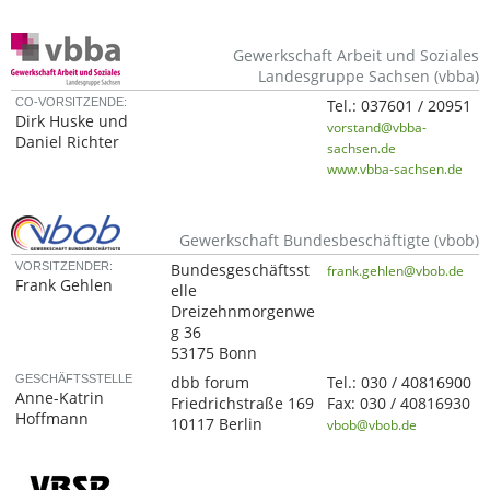
Gewerkschaft Arbeit und Soziales
Landesgruppe Sachsen (vbba)
CO-VORSITZENDE:
Tel.:
037601 / 20951
Dirk Huske und
vorstand@vbba-
Daniel Richter
sachsen.de
www.vbba-sachsen.de
Gewerkschaft Bundesbeschäftigte (vbob)
VORSITZENDER:
Bundesgeschäftsst
frank.gehlen@vbob.de
Frank Gehlen
elle
Dreizehnmorgenwe
g 36
53175 Bonn
GESCHÄFTSSTELLE
dbb forum
Tel.:
030 / 40816900
Anne-Katrin
Friedrichstraße 169
Fax:
030 / 40816930
Hoffmann
10117 Berlin
vbob@vbob.de