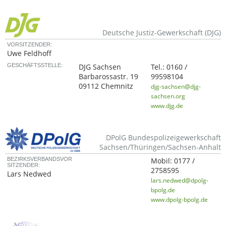
Deutsche Justiz-Gewerkschaft (DJG)
VORSITZENDER:
Uwe Feldhoff
GESCHÄFTSSTELLE:
DJG Sachsen
Tel.:
0160 /
Barbarossastr. 19
99598104
09112 Chemnitz
djg-sachsen@djg-
sachsen.org
www.djg.de
DPolG Bundespolizeigewerkschaft
Sachsen/Thüringen/Sachsen-Anhalt
BEZIRKSVERBANDSVOR
Mobil:
0177 /
SITZENDER:
2758595
Lars Nedwed
lars.nedwed@dpolg-
bpolg.de
www.dpolg-bpolg.de