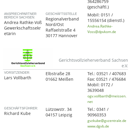
364286759
(geschäftl.)
ANSPRECHPARTNER
GESCHÄFTSSTELLE
Mobil:
0151 /
BEREICH SACHSEN:
Regionalverband
15556154
(dienstl.)
Andrea Rathke-Voß
Nord/Ost
Andrea.Rathke-
Gewerkschaftssekr
Raffaelstraße 4
Voss@dpvkom.de
etärin
30177 Hannover
Gerichtsvollzieherverband Sachsen
e.V.
VORSITZENDER:
Elbstraße 28
Tel.:
03521 / 407683
Lars Vollbarth
01662 Meißen
Fax:
03521 / 476684
Mobil:
0172 /
3639048
ogv.vollbarth@meissen.
net
GESCHÄFTSFÜHRER:
Lützowstr. 34
Tel.:
0341 /
Richard Kube
04157 Leipzig
90960353
gvzkube@gvzentrale.de
www.dgvb.de