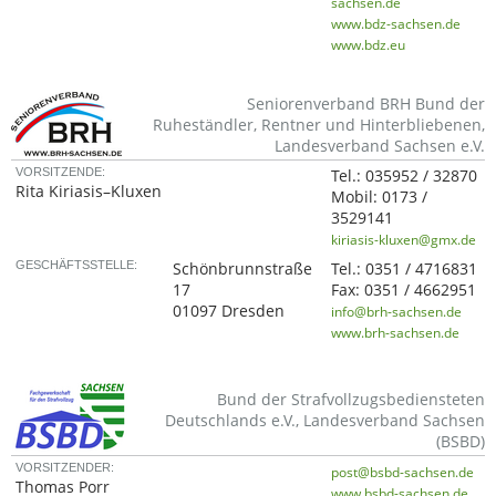
sachsen.de
www.bdz-sachsen.de
www.bdz.eu
Seniorenverband BRH Bund der
Ruheständler, Rentner und Hinterbliebenen,
Landesverband Sachsen e.V.
VORSITZENDE:
Tel.:
035952 / 32870
Rita Kiriasis–Kluxen
Mobil:
0173 /
3529141
kiriasis-kluxen@gmx.de
GESCHÄFTSSTELLE:
Schönbrunnstraße
Tel.:
0351 / 4716831
17
Fax:
0351 / 4662951
01097 Dresden
info@brh-sachsen.de
www.brh-sachsen.de
Bund der Strafvollzugsbediensteten
Deutschlands e.V., Landesverband Sachsen
(BSBD)
VORSITZENDER:
post@bsbd-sachsen.de
Thomas Porr
www.bsbd-sachsen.de