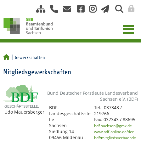
Gewerkschaften
Mitgliedsgewerkschaften
Bund Deutscher Forstleute Landesverband
Sachsen e.V. (BDF)
GESCHÄFTSSTELLE:
BDF-
Tel.:
037343 /
Udo Mauersberger
Landesgeschäftsste
219766
lle
Fax:
037343 / 88695
Sachsen
bdf-sachsen@gmx.de
Siedlung 14
www.bdf-online.de/der-
09456 Mildenau -
bdf/mitgliedsverbaende