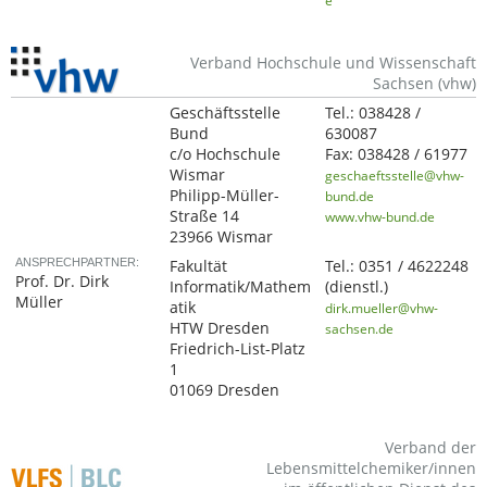
e
Verband Hochschule und Wissenschaft
Sachsen (vhw)
Geschäftsstelle
Tel.:
038428 /
Bund
630087
c/o Hochschule
Fax:
038428 / 61977
Wismar
geschaeftsstelle@vhw-
Philipp-Müller-
bund.de
Straße 14
www.vhw-bund.de
23966 Wismar
ANSPRECHPARTNER:
Fakultät
Tel.:
0351 / 4622248
Prof. Dr. Dirk
Informatik/Mathem
(dienstl.)
Müller
atik
dirk.mueller@vhw-
HTW Dresden
sachsen.de
Friedrich-List-Platz
1
01069 Dresden
Verband der
Lebensmittelchemiker/innen