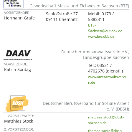
Gewerkschaft Mess- und Eichwesen Sachsen (BTE)
VORSITZENDER:
Schloßstraße 27
Mobil:
0173 /
Hermann Grafe
09111 Chemnitz
5883311
BTE-
Sachsen@outlook.de
www.bte.dbb.de
Deutscher Amtsanwaltsverein e.V.,
Landesgruppe Sachsen
VORSITZENDE:
Tel.:
03521 /
Katrin Sontag
4702676
(dienstl.)
www.amtsanwaltsverei
n.de
Deutscher Berufsverband für Soziale Arbeit
e. V. (DBSH)
1. VORSITZENDER:
matthias.stock@dbsh-
Matthias Stock
sachsen.de
2. VORSITZENDER:
thomas.santa@dbsh-