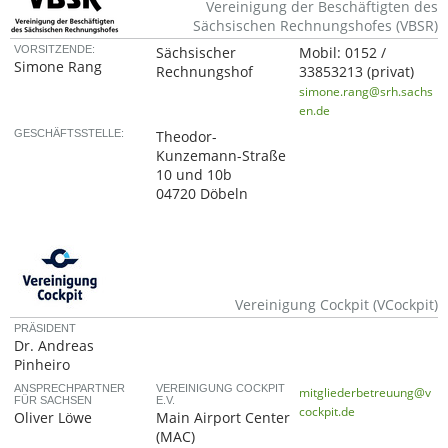
Vereinigung der Beschäftigten des
Sächsischen Rechnungshofes (VBSR)
VORSITZENDE:
Sächsischer
Mobil:
0152 /
Simone Rang
Rechnungshof
33853213
(privat)
simone.rang@srh.sachs
en.de
GESCHÄFTSSTELLE:
Theodor-
Kunzemann-Straße
10 und 10b
04720 Döbeln
Vereinigung Cockpit (VCockpit)
PRÄSIDENT
Dr. Andreas
Pinheiro
ANSPRECHPARTNER
VEREINIGUNG COCKPIT
mitgliederbetreuung@v
FÜR SACHSEN
E.V.
cockpit.de
Oliver Löwe
Main Airport Center
(MAC)