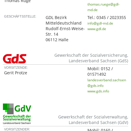
Thomas Rüge
thomas.ruege@gdl-
md.de
GESCHÄFTSSTELLE:
GDL Bezirk
Tel.:
0345 / 2023355
Mitteldeutschland
info@gdl-md.de
Rudolf-Ernst-Weise-
www.gdl.de
Str. 14
06112 Halle
Gewerkschaft der Sozialversicherung,
Landesverband Sachsen (GdS)
VORSITZENDE:
Mobil:
0152 /
Gerit Protze
01571492
landesverband.sachsen
@gds.info
www.gds.info
Gewerkschaft der Sozialverwaltung,
Landesverband Sachsen (GdV)
VORSITZENDER:
Mobil:
0160 /