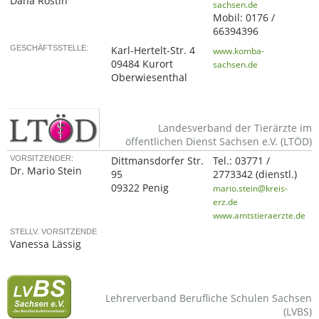
Dana Rostin
sachsen.de
Mobil:
0176 /
66394396
GESCHÄFTSSTELLE:
Karl-Hertelt-Str. 4
www.komba-
09484 Kurort
sachsen.de
Oberwiesenthal
Landesverband der Tierärzte im
öffentlichen Dienst Sachsen e.V. (LTÖD)
VORSITZENDER:
Dittmansdorfer Str.
Tel.:
03771 /
Dr. Mario Stein
95
2773342
(dienstl.)
09322 Penig
mario.stein@kreis-
erz.de
www.amtstieraerzte.de
STELLV. VORSITZENDE
Vanessa Lässig
Lehrerverband Berufliche Schulen Sachsen
(LVBS)