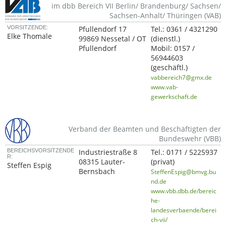
im dbb Bereich VII Berlin/ Brandenburg/ Sachsen/
Sachsen-Anhalt/ Thüringen (VAB)
VORSITZENDE:
Pfullendorf 17
Tel.:
0361 / 4321290
Elke Thomale
99869 Nessetal / OT
(dienstl.)
Pfullendorf
Mobil:
0157 /
56944603
(geschäftl.)
vabbereich7@gmx.de
www.vab-
gewerkschaft.de
Verband der Beamten und Beschäftigten der
Bundeswehr (VBB)
BEREICHSVORSITZENDE
Industriestraße 8
Tel.:
0171 / 5225937
R:
08315 Lauter-
(privat)
Steffen Espig
Bernsbach
SteffenEspig@bmvg.bu
nd.de
www.vbb.dbb.de/bereic
he-
landesverbaende/berei
ch-vii/