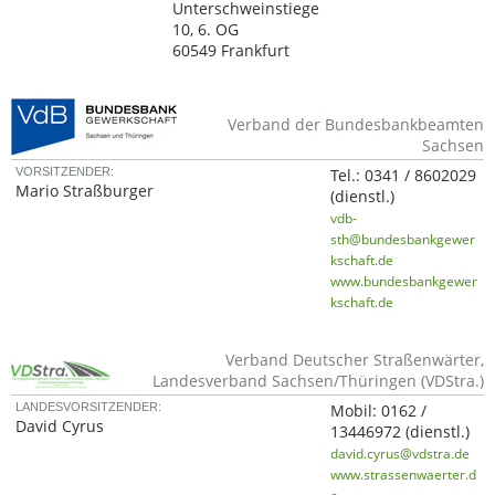
Unterschweinstiege
10, 6. OG
60549 Frankfurt
Verband der Bundesbankbeamten
Sachsen
VORSITZENDER:
Tel.:
0341 / 8602029
Mario Straßburger
(dienstl.)
vdb-
sth@bundesbankgewer
kschaft.de
www.bundesbankgewer
kschaft.de
Verband Deutscher Straßenwärter,
Landesverband Sachsen/Thüringen (VDStra.)
LANDESVORSITZENDER:
Mobil:
0162 /
David Cyrus
13446972
(dienstl.)
david.cyrus@vdstra.de
www.strassenwaerter.d