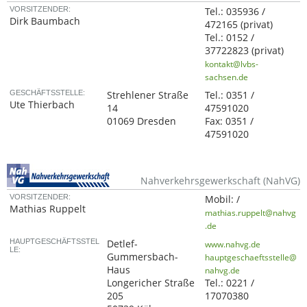
VORSITZENDER:
Tel.:
035936 /
Dirk Baumbach
472165
(privat)
Tel.:
0152 /
37722823
(privat)
kontakt@lvbs-
sachsen.de
GESCHÄFTSSTELLE:
Strehlener Straße
Tel.:
0351 /
Ute Thierbach
14
47591020
01069 Dresden
Fax:
0351 /
47591020
Nahverkehrsgewerkschaft (NahVG)
VORSITZENDER:
Mobil:
/
Mathias Ruppelt
mathias.ruppelt@nahvg
.de
HAUPTGESCHÄFTSSTEL
Detlef-
www.nahvg.de
LE:
Gummersbach-
hauptgeschaeftsstelle@
Haus
nahvg.de
Longericher Straße
Tel.:
0221 /
205
17070380