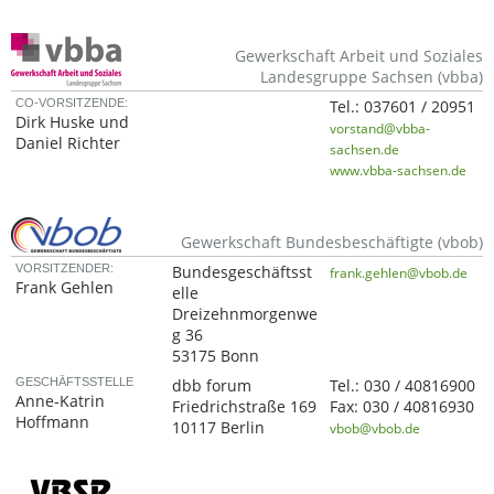
Gewerkschaft Arbeit und Soziales
Landesgruppe Sachsen (vbba)
CO-VORSITZENDE:
Tel.:
037601 / 20951
Dirk Huske und
vorstand@vbba-
Daniel Richter
sachsen.de
www.vbba-sachsen.de
Gewerkschaft Bundesbeschäftigte (vbob)
VORSITZENDER:
Bundesgeschäftsst
frank.gehlen@vbob.de
Frank Gehlen
elle
Dreizehnmorgenwe
g 36
53175 Bonn
GESCHÄFTSSTELLE
dbb forum
Tel.:
030 / 40816900
Anne-Katrin
Friedrichstraße 169
Fax:
030 / 40816930
Hoffmann
10117 Berlin
vbob@vbob.de