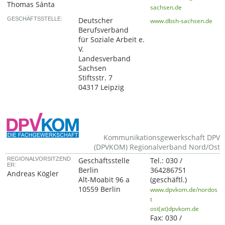
Thomas Sánta
sachsen.de
GESCHÄFTSSTELLE:
Deutscher
www.dbsh-sachsen.de
Berufsverband
für Soziale Arbeit e.
V.
Landesverband
Sachsen
Stiftsstr. 7
04317 Leipzig
Kommunikationsgewerkschaft DPV
(DPVKOM) Regionalverband Nord/Ost
REGIONALVORSITZEND
Geschäftsstelle
Tel.:
030 /
ER:
Berlin
364286751
Andreas Kögler
Alt-Moabit 96 a
(geschäftl.)
10559 Berlin
www.dpvkom.de/nordos
t
ost(at)dpvkom.de
Fax:
030 /