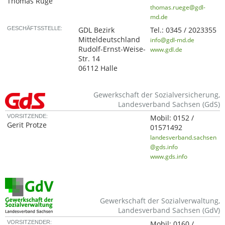
Thomas Rüge
thomas.ruege@gdl-
md.de
GESCHÄFTSSTELLE:
GDL Bezirk
Tel.:
0345 / 2023355
Mitteldeutschland
info@gdl-md.de
Rudolf-Ernst-Weise-
www.gdl.de
Str. 14
06112 Halle
Gewerkschaft der Sozialversicherung,
Landesverband Sachsen (GdS)
VORSITZENDE:
Mobil:
0152 /
Gerit Protze
01571492
landesverband.sachsen
@gds.info
www.gds.info
Gewerkschaft der Sozialverwaltung,
Landesverband Sachsen (GdV)
VORSITZENDER:
Mobil:
0160 /