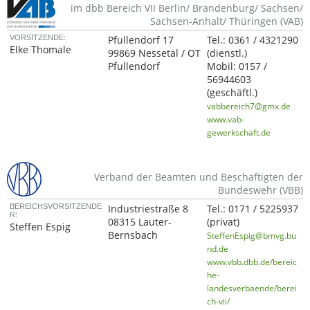
im dbb Bereich VII Berlin/ Brandenburg/ Sachsen/
Sachsen-Anhalt/ Thüringen (VAB)
VORSITZENDE:
Pfullendorf 17
Tel.:
0361 / 4321290
Elke Thomale
99869 Nessetal / OT
(dienstl.)
Pfullendorf
Mobil:
0157 /
56944603
(geschäftl.)
vabbereich7@gmx.de
www.vab-
gewerkschaft.de
Verband der Beamten und Beschäftigten der
Bundeswehr (VBB)
BEREICHSVORSITZENDE
Industriestraße 8
Tel.:
0171 / 5225937
R:
08315 Lauter-
(privat)
Steffen Espig
Bernsbach
SteffenEspig@bmvg.bu
nd.de
www.vbb.dbb.de/bereic
he-
landesverbaende/berei
ch-vii/