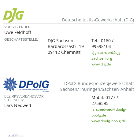
Deutsche Justiz-Gewerkschaft (DJG)
VORSITZENDER:
Uwe Feldhoff
GESCHÄFTSSTELLE:
DJG Sachsen
Tel.:
0160 /
Barbarossastr. 19
99598104
09112 Chemnitz
djg-sachsen@djg-
sachsen.org
www.djg.de
DPolG Bundespolizeigewerkschaft
Sachsen/Thüringen/Sachsen-Anhalt
BEZIRKSVERBANDSVOR
Mobil:
0177 /
SITZENDER:
2758595
Lars Nedwed
lars.nedwed@dpolg-
bpolg.de
www.dpolg-bpolg.de