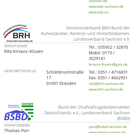
sachsen.de
www.bdz-sachsen.de
www.bdz.eu
Seniorenverband BRH Bund der
Ruheständler, Rentner und Hinterbliebenen,
Landesverband Sachsen e.V.
VORSITZENDE:
Tel.:
035952 / 32870
Rita Kiriasis–Kluxen
Mobil:
0173 /
3529141
kiriasis-kluxen@gmx.de
GESCHÄFTSSTELLE:
Schönbrunnstraße
Tel.:
0351 / 4716831
17
Fax:
0351 / 4662951
01097 Dresden
info@brh-sachsen.de
www.brh-sachsen.de
Bund der Strafvollzugsbediensteten
Deutschlands e.V., Landesverband Sachsen
(BSBD)
VORSITZENDER:
post@bsbd-sachsen.de
Thomas Porr
www.bsbd-sachsen.de