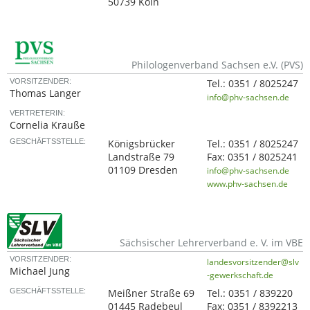
50739 Köln
Philologenverband Sachsen e.V. (PVS)
VORSITZENDER:
Tel.:
0351 / 8025247
Thomas Langer
info@phv-sachsen.de
VERTRETERIN:
Cornelia Krauße
GESCHÄFTSSTELLE:
Königsbrücker
Tel.:
0351 / 8025247
Landstraße 79
Fax:
0351 / 8025241
01109 Dresden
info@phv-sachsen.de
www.phv-sachsen.de
Sächsischer Lehrerverband e. V. im VBE
VORSITZENDER:
landesvorsitzender@slv
Michael Jung
-gewerkschaft.de
GESCHÄFTSSTELLE:
Meißner Straße 69
Tel.:
0351 / 839220
01445 Radebeul
Fax:
0351 / 8392213