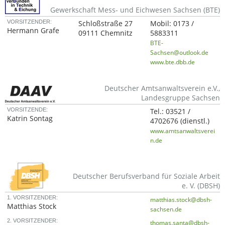
Gewerkschaft Mess- und Eichwesen Sachsen (BTE)
VORSITZENDER:
Schloßstraße 27
Mobil:
0173 /
Hermann Grafe
09111 Chemnitz
5883311
BTE-
Sachsen@outlook.de
www.bte.dbb.de
Deutscher Amtsanwaltsverein e.V.,
Landesgruppe Sachsen
VORSITZENDE:
Tel.:
03521 /
Katrin Sontag
4702676
(dienstl.)
www.amtsanwaltsverei
n.de
Deutscher Berufsverband für Soziale Arbeit
e. V. (DBSH)
1. VORSITZENDER:
matthias.stock@dbsh-
Matthias Stock
sachsen.de
2. VORSITZENDER:
thomas.santa@dbsh-