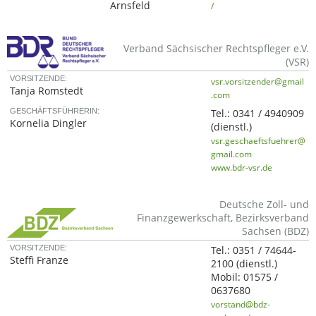
Arnsfeld
/
Verband Sächsischer Rechtspfleger e.V.
(VSR)
VORSITZENDE:
vsr.vorsitzender@gmail
Tanja Romstedt
.com
GESCHÄFTSFÜHRERIN:
Tel.:
0341 / 4940909
Kornelia Dingler
(dienstl.)
vsr.geschaeftsfuehrer@
gmail.com
www.bdr-vsr.de
Deutsche Zoll- und
Finanzgewerkschaft, Bezirksverband
Sachsen (BDZ)
VORSITZENDE:
Tel.:
0351 / 74644-
Steffi Franze
2100
(dienstl.)
Mobil:
01575 /
0637680
vorstand@bdz-