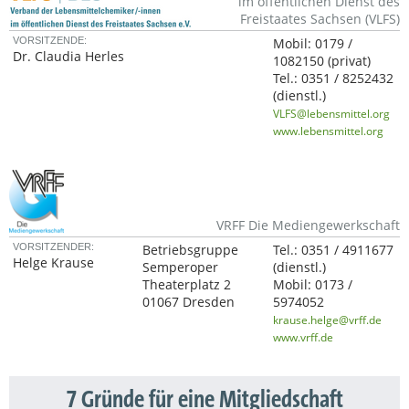
im öffentlichen Dienst des
Freistaates Sachsen (VLFS)
VORSITZENDE:
Mobil:
0179 /
Dr. Claudia Herles
1082150
(privat)
Tel.:
0351 / 8252432
(dienstl.)
VLFS@lebensmittel.org
www.lebensmittel.org
VRFF Die Mediengewerkschaft
VORSITZENDER:
Betriebsgruppe
Tel.:
0351 / 4911677
Helge Krause
Semperoper
(dienstl.)
Theaterplatz 2
Mobil:
0173 /
01067 Dresden
5974052
krause.helge@vrff.de
www.vrff.de
7 Gründe für eine Mitgliedschaft