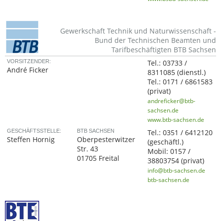
Gewerkschaft Technik und Naturwissenschaft -
Bund der Technischen Beamten und
Tarifbeschäftigten BTB Sachsen
VORSITZENDER:
Tel.:
03733 /
André Ficker
8311085
(dienstl.)
Tel.:
0171 / 6861583
(privat)
andreficker@btb-
sachsen.de
www.btb-sachsen.de
GESCHÄFTSSTELLE:
BTB SACHSEN
Tel.:
0351 / 6412120
Steffen Hornig
Oberpesterwitzer
(geschäftl.)
Str. 43
Mobil:
0157 /
01705 Freital
38803754
(privat)
info@btb-sachsen.de
btb-sachsen.de