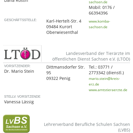
Dana Rostin
sachsen.de
Mobil:
0176 /
66394396
GESCHÄFTSSTELLE:
Karl-Hertelt-Str. 4
www.komba-
09484 Kurort
sachsen.de
Oberwiesenthal
Landesverband der Tierärzte im
öffentlichen Dienst Sachsen e.V. (LTÖD)
VORSITZENDER:
Dittmansdorfer Str.
Tel.:
03771 /
Dr. Mario Stein
95
2773342
(dienstl.)
09322 Penig
mario.stein@kreis-
erz.de
www.amtstieraerzte.de
STELLV. VORSITZENDE
Vanessa Lässig
Lehrerverband Berufliche Schulen Sachsen
(LVBS)