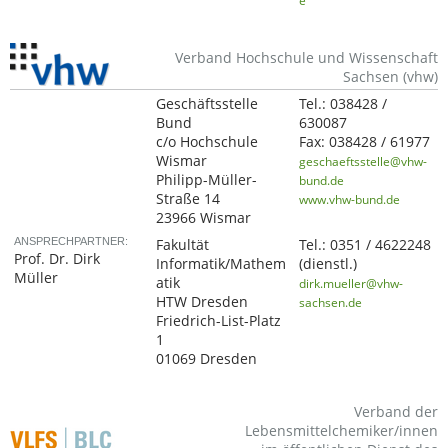
e
Verband Hochschule und Wissenschaft
Sachsen (vhw)
Geschäftsstelle
Tel.:
038428 /
Bund
630087
c/o Hochschule
Fax:
038428 / 61977
Wismar
geschaeftsstelle@vhw-
Philipp-Müller-
bund.de
Straße 14
www.vhw-bund.de
23966 Wismar
ANSPRECHPARTNER:
Fakultät
Tel.:
0351 / 4622248
Prof. Dr. Dirk
Informatik/Mathem
(dienstl.)
Müller
atik
dirk.mueller@vhw-
HTW Dresden
sachsen.de
Friedrich-List-Platz
1
01069 Dresden
Verband der
Lebensmittelchemiker/innen