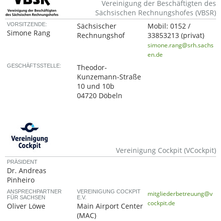
Vereinigung der Beschäftigten des
Sächsischen Rechnungshofes (VBSR)
VORSITZENDE:
Sächsischer
Mobil:
0152 /
Simone Rang
Rechnungshof
33853213
(privat)
simone.rang@srh.sachs
en.de
GESCHÄFTSSTELLE:
Theodor-
Kunzemann-Straße
10 und 10b
04720 Döbeln
Vereinigung Cockpit (VCockpit)
PRÄSIDENT
Dr. Andreas
Pinheiro
ANSPRECHPARTNER
VEREINIGUNG COCKPIT
mitgliederbetreuung@v
FÜR SACHSEN
E.V.
cockpit.de
Oliver Löwe
Main Airport Center
(MAC)