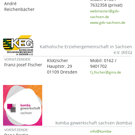
André
7632358
(privat)
Reichenbächer
webmaster@gdv-
sachsen.de
www.gdv-sachsen.de
Katholische Erziehergemeinschaft in Sachsen
e.V. (KEG)
VORSITZENDER:
Klotzscher
Mobil:
0162 /
Franz-Josef Fischer
Hauptstr. 29
9401702
01109 Dresden
f.j.fischer@gmx.de
komba gewerkschaft sachsen (komba)
VORSITZENDE:
info@komba-