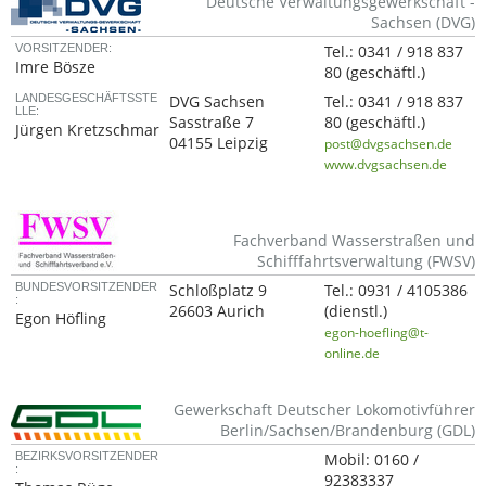
Deutsche Verwaltungsgewerkschaft -
Sachsen (DVG)
VORSITZENDER:
Tel.:
0341 / 918 837
Imre Bösze
80
(geschäftl.)
LANDESGESCHÄFTSSTE
DVG Sachsen
Tel.:
0341 / 918 837
LLE:
Sasstraße 7
80
(geschäftl.)
Jürgen Kretzschmar
04155 Leipzig
post@dvgsachsen.de
www.dvgsachsen.de
Fachverband Wasserstraßen und
Schifffahrtsverwaltung (FWSV)
BUNDESVORSITZENDER
Schloßplatz 9
Tel.:
0931 / 4105386
:
26603 Aurich
(dienstl.)
Egon Höfling
egon-hoefling@t-
online.de
Gewerkschaft Deutscher Lokomotivführer
Berlin/Sachsen/Brandenburg (GDL)
BEZIRKSVORSITZENDER
Mobil:
0160 /
:
92383337