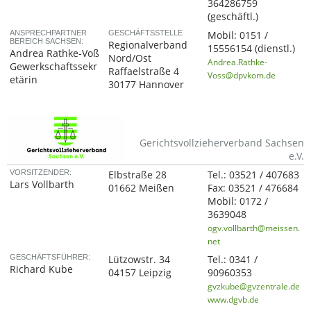
364286759
(geschäftl.)
ANSPRECHPARTNER
GESCHÄFTSSTELLE
Mobil:
0151 /
BEREICH SACHSEN:
Regionalverband
15556154
(dienstl.)
Andrea Rathke-Voß
Nord/Ost
Andrea.Rathke-
Gewerkschaftssekr
Raffaelstraße 4
Voss@dpvkom.de
etärin
30177 Hannover
Gerichtsvollzieherverband Sachsen
e.V.
VORSITZENDER:
Elbstraße 28
Tel.:
03521 / 407683
Lars Vollbarth
01662 Meißen
Fax:
03521 / 476684
Mobil:
0172 /
3639048
ogv.vollbarth@meissen.
net
GESCHÄFTSFÜHRER:
Lützowstr. 34
Tel.:
0341 /
Richard Kube
04157 Leipzig
90960353
gvzkube@gvzentrale.de
www.dgvb.de