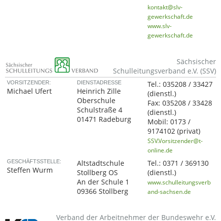
kontakt@slv-
gewerkschaft.de
www.slv-
gewerkschaft.de
Sächsischer
Schulleitungsverband e.V. (SSV)
VORSITZENDER:
DIENSTADRESSE
Tel.:
035208 / 33427
Michael Ufert
Heinrich Zille
(dienstl.)
Oberschule
Fax:
035208 / 33428
Schulstraße 4
(dienstl.)
01471 Radeburg
Mobil:
0173 /
9174102
(privat)
SSV.Vorsitzender@t-
online.de
GESCHÄFTSSTELLE:
Altstadtschule
Tel.:
0371 / 369130
Steffen Wurm
Stollberg OS
(dienstl.)
An der Schule 1
www.schulleitungsverb
09366 Stollberg
and-sachsen.de
Verband der Arbeitnehmer der Bundeswehr e.V.