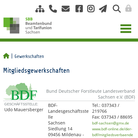
Gewerkschaften
Mitgliedsgewerkschaften
Bund Deutscher Forstleute Landesverband
Sachsen e.V. (BDF)
GESCHÄFTSSTELLE:
BDF-
Tel.:
037343 /
Udo Mauersberger
Landesgeschäftsste
219766
lle
Fax:
037343 / 88695
Sachsen
bdf-sachsen@gmx.de
Siedlung 14
www.bdf-online.de/der-
09456 Mildenau -
bdf/mitgliedsverbaende