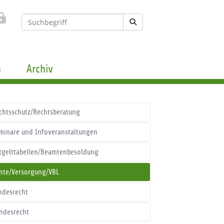
n
Archiv
chtsschutz/Rechtsberatung
minare und Infoveranstaltungen
tgelttabellen/Beamtenbesoldung
nte/Versorgung/VBL
ndesrecht
ndesrecht