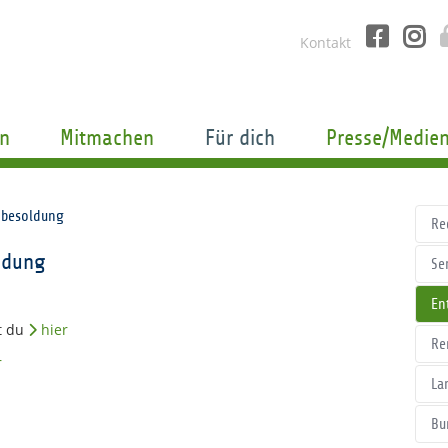
Kontakt
n
Mitmachen
Für dich
Presse/Medie
nbesoldung
Re
ldung
Se
En
st du
hier
Re
r
La
Bu