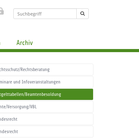
n
Archiv
chtsschutz/Rechtsberatung
minare und Infoveranstaltungen
tgelttabellen/Beamtenbesoldung
nte/Versorgung/VBL
ndesrecht
ndesrecht