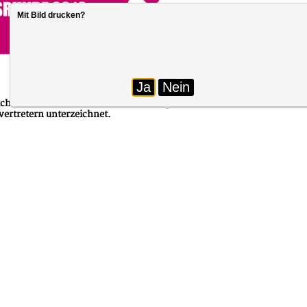
Mit Bild drucken?
Foto: dbb
Ja
Nein
tlichen Dienstes der Länder wurden Eckpunkte zwischen Finanzministe
ertretern unterzeichnet.