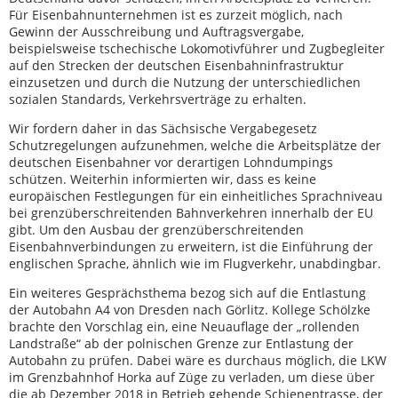
Für Eisenbahnunternehmen ist es zurzeit möglich, nach
Gewinn der Ausschreibung und Auftragsvergabe,
beispielsweise tschechische Lokomotivführer und Zugbegleiter
auf den Strecken der deutschen Eisenbahninfrastruktur
einzusetzen und durch die Nutzung der unterschiedlichen
sozialen Standards, Verkehrsverträge zu erhalten.
Wir fordern daher in das Sächsische Vergabegesetz
Schutzregelungen aufzunehmen, welche die Arbeitsplätze der
deutschen Eisenbahner vor derartigen Lohndumpings
schützen. Weiterhin informierten wir, dass es keine
europäischen Festlegungen für ein einheitliches Sprachniveau
bei grenzüberschreitenden Bahnverkehren innerhalb der EU
gibt. Um den Ausbau der grenzüberschreitenden
Eisenbahnverbindungen zu erweitern, ist die Einführung der
englischen Sprache, ähnlich wie im Flugverkehr, unabdingbar.
Ein weiteres Gesprächsthema bezog sich auf die Entlastung
der Autobahn A4 von Dresden nach Görlitz. Kollege Schölzke
brachte den Vorschlag ein, eine Neuauflage der „rollenden
Landstraße“ ab der polnischen Grenze zur Entlastung der
Autobahn zu prüfen. Dabei wäre es durchaus möglich, die LKW
im Grenzbahnhof Horka auf Züge zu verladen, um diese über
die ab Dezember 2018 in Betrieb gehende Schienentrasse, der