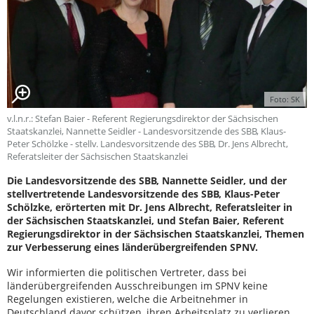
Foto: SK
v.l.n.r.: Stefan Baier - Referent Regierungsdirektor der Sächsischen
Staatskanzlei, Nannette Seidler - Landesvorsitzende des SBB, Klaus-
Peter Schölzke - stellv. Landesvorsitzende des SBB, Dr. Jens Albrecht,
Referatsleiter der Sächsischen Staatskanzlei
Die Landesvorsitzende des SBB, Nannette Seidler, und der
stellvertretende Landesvorsitzende des SBB, Klaus-Peter
Schölzke, erörterten mit Dr. Jens Albrecht, Referatsleiter in
der Sächsischen Staatskanzlei, und Stefan Baier, Referent
Regierungsdirektor in der Sächsischen Staatskanzlei, Themen
zur Verbesserung eines länderübergreifenden SPNV.
Wir informierten die politischen Vertreter, dass bei
länderübergreifenden Ausschreibungen im SPNV keine
Regelungen existieren, welche die Arbeitnehmer in
Deutschland davor schützen, ihren Arbeitsplatz zu verlieren.