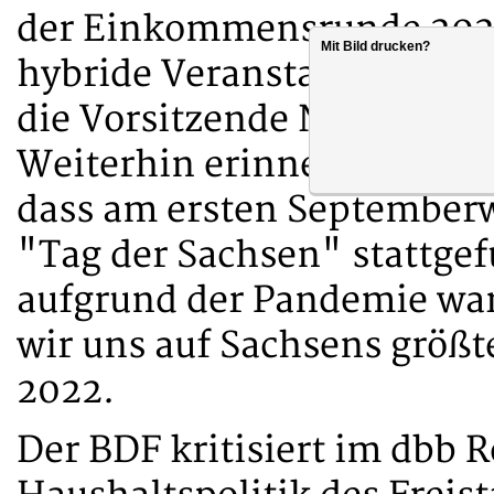
der Einkommensrunde 2021
Mit Bild drucken?
hybride Veranstaltung zur
die Vorsitzende Nannette S
Weiterhin erinnern wir un
dass am ersten Septemberw
"Tag der Sachsen" stattge
aufgrund der Pandemie war
wir uns auf Sachsens größt
2022.
Der BDF kritisiert im dbb 