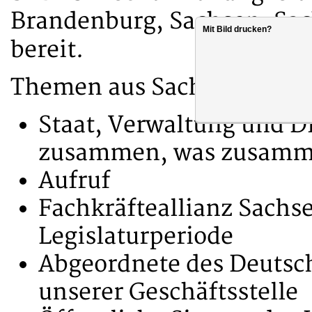
Brandenburg, Sachsen, Sa
Mit Bild drucken?
bereit.
Themen aus Sachsen:
Staat, Verwaltung und D
zusammen, was zusamm
Aufruf
Fachkräfteallianz Sachs
Legislaturperiode
Abgeordnete des Deutsc
unserer Geschäftsstelle