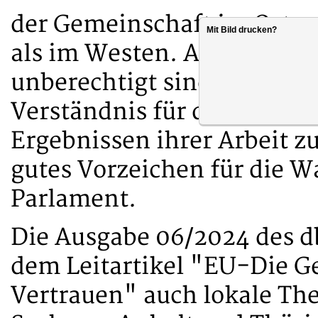
der Gemeinschaft im Osten
Mit Bild drucken?
als im Westen. Auch wenn d
unberechtigt sind und wo
Verständnis für die Funkti
Ergebnissen ihrer Arbeit zu
gutes Vorzeichen für die 
Parlament.
Die Ausgabe 06/2024 des d
dem Leitartikel "EU-Die G
Vertrauen" auch lokale Th