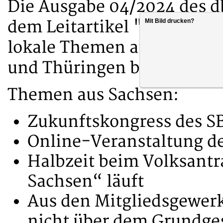
Die Ausgabe 04/2024 des d
dem Leitartikel "Zukunftsz
Mit Bild drucken?
lokale Themen aus Brande
und Thüringen bereit.
Themen aus Sachsen:
Zukunftskongress des S
Online-Veranstaltung d
Halbzeit beim Volksantra
Sachsen“ läuft
Aus den Mitgliedsgewerk
nicht über dem Grundge