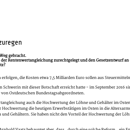
fzuregen
n Weg gebracht.
n der Rentenwertangleichung zurechtgelegt und den Gesetzentwurf an d
tz?
 erfolgen, die Kosten etwa 7,5 Milliarden Euro sollen aus Steuermitteln
 in Schwerin mit dieser Botschaft erreicht hatte - im September 201
er von Ostdeutschen Bundestagsabgeordneten.
tangleichung auch die Hochwertung der Löhne und Gehälter im Osten,
 Hochwertung die heutigen Erwerbstätigen im Osten in die Altersarmut
und Gehältern. Sie haben nicht den Vorteil der Hochwertung der Löh
 Arnhold Vaatz behauptet aber, dass „durch eine solche Reform…ein E