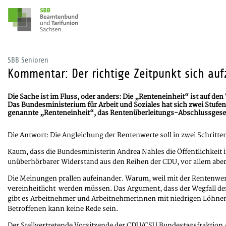
SBB Senioren
Kommentar: Der richtige Zeitpunkt sich au
Die Sache ist im Fluss, oder anders: Die „Renteneinheit“ ist auf de
Das Bundesministerium für Arbeit und Soziales hat sich zwei Stufe
genannte „Renteneinheit“, das Rentenüberleitungs-Abschlussgese
Die Antwort: Die Angleichung der Rentenwerte soll in zwei Schritten
Kaum, dass die Bundesministerin Andrea Nahles die Öffentlichkeit
unüberhörbarer Widerstand aus den Reihen der CDU, vor allem ab
Die Meinungen prallen aufeinander. Warum, weil mit der Rentenwer
vereinheitlicht werden müssen. Das Argument, dass der Wegfall der
gibt es Arbeitnehmer und Arbeitnehmerinnen mit niedrigen Löhnen 
Betroffenen kann keine Rede sein.
Der Stellvertretende Vorsitzende der CDU/CSU Bundestagsfraktion