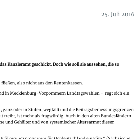
25. Juli 2016
as Kanzleramt geschickt. Doch wie soll sie aussehen, die so
 fließen, also nicht aus den Rentenkassen.
6 sind in Mecklenburg-Vorpommern Landtagswahlen - regt sich ein
 ganz oder in Stufen, wegfällt und die Beitragsbemessungsgrenzen
 treibt, ist mehr als fragwürdig. Auch in den alten Bundesländern
ne und Gehälter und von systemischer Altersarmut dieser
ntvölkerungsprogramm für Ostdeutschland einträte.“ (Sächsische