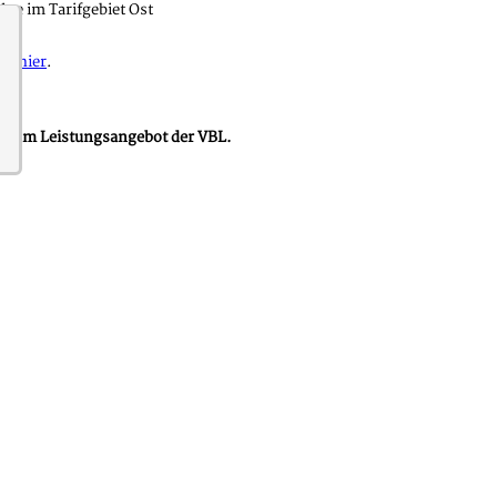
te im Tarifgebiet Ost
Sie
hier
.
g zum Leistungsangebot der VBL.