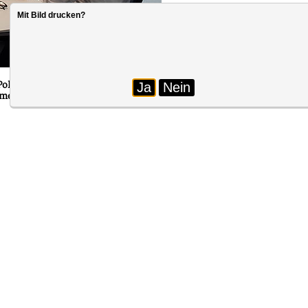
Mit Bild drucken?
Foto: SBB
Politik und Verwaltung. Am 22. August fand ein Gespräch mit unserer
Ja
Nein
insam mit Staatsminister Christian Piwarz und Referatsleiter Klaus 