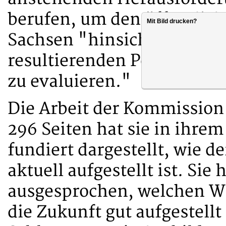
berufen, um den öffentlich
Mit Bild drucken?
Sachsen "hinsichtlich sein
resultierenden Personal- 
zu evaluieren."
Die Arbeit der Kommission 
296 Seiten hat sie in ihre
fundiert dargestellt, wie d
aktuell aufgestellt ist. Si
ausgesprochen, welchen We
die Zukunft gut aufgestellt