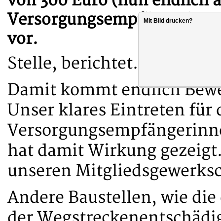
von 300 Euro (nun endlich a
Versorgungsempfängerinne
Mit Bild drucken?
vor.
Stelle, berichtet.
Damit kommt endlich Bewe
Unser klares Eintreten für
Versorgungsempfängerinn
hat damit Wirkung gezeigt
unseren Mitgliedsgewerksch
Andere Baustellen, wie di
der Wegstreckenentschädig