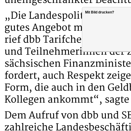
„Die Landespolitik muss als
Mit Bild drucken?
gutes Angebot machen. Sie 
rief dbb Tarifchef Volker 
und Teilnehmerinnen der 
sächsischen Finanzminister
fordert, auch Respekt zeig
Form, die auch in den Geld
Kollegen ankommt“, sagte 
Dem Aufruf von dbb und S
zahlreiche Landesbeschäfti