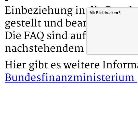
Einbeziehung in die Regel
Mit Bild drucken?
gestellt und beantwortet.
Die FAQ sind auf der Websi
nachstehendem Link veröff
Hier gibt es weitere Infor
Bundesfinanzministerium